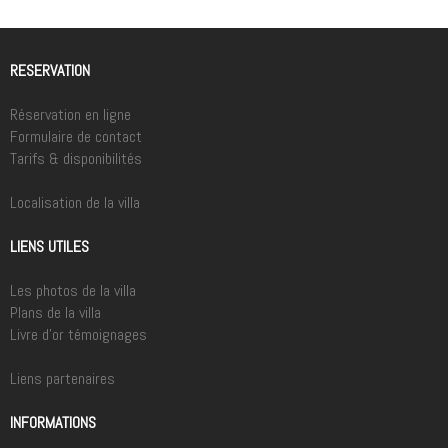
RESERVATION
Réservation en ligne
Formulaire de contact
Tarifs & disponibilités
Localisation de la villa
LIENS UTILES
Les photos de la villa
Plans de la villa
Livre d'or témoignages
Liens partenaires
INFORMATIONS