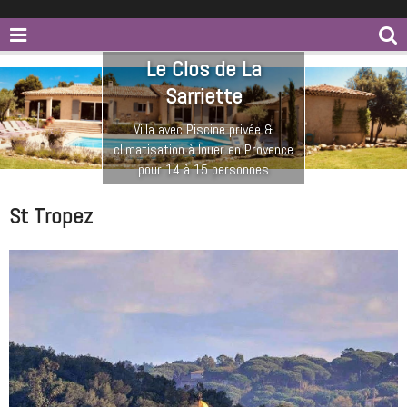
Le Clos de La
Sarriette
Villa avec Piscine privée &
climatisation à louer en Provence
pour 14 à 15 personnes
St Tropez