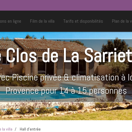
ons en ligne
Film de la villa
Tarifs et disponibilités
Plan de la vi
 Clos de La Sarrie
avec Piscine privée & climatisation à l
Provence pour 14 à 15 personnes
la villa
Hall d'entrée