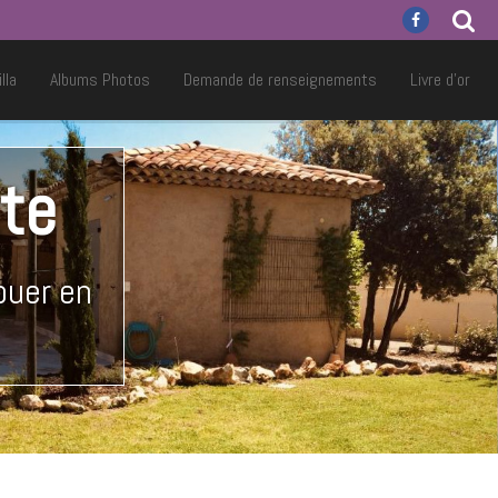
lla
Albums Photos
Demande de renseignements
Livre d'or
tte
ouer en