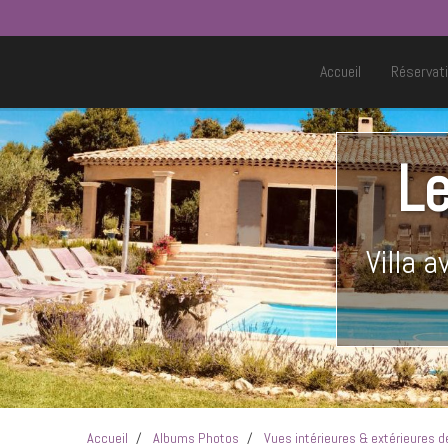
Accueil
Réservati
Le
Villa 
Accueil
Albums Photos
Vues intérieures & extérieures de 