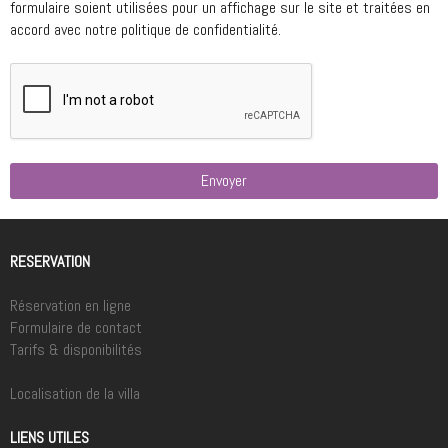
formulaire soient utilisées pour un affichage sur le site et traitées en
accord avec notre politique de confidentialité.
Envoyer
RESERVATION
Réservation en ligne
Formulaire de contact
Tarifs & disponibilités
Localisation de la villa
LIENS UTILES